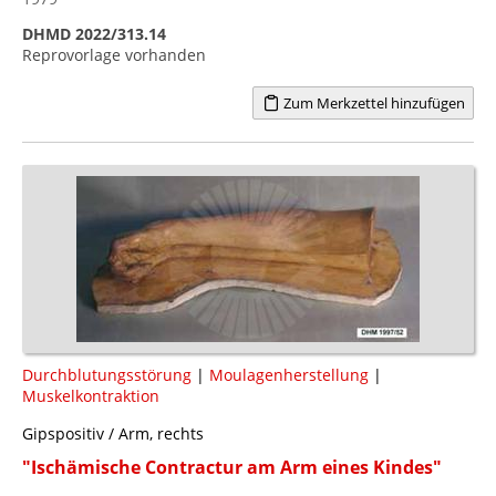
DHMD 2022/313.14
Reprovorlage vorhanden
Zum Merkzettel hinzufügen
Durchblutungsstörung
|
Moulagenherstellung
|
Muskelkontraktion
Gipspositiv / Arm, rechts
"Ischämische Contractur am Arm eines Kindes"