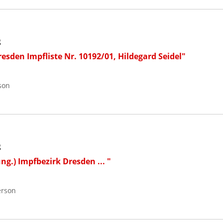
g
esden Impfliste Nr. 10192/01, Hildegard Seidel"
son
g
g.) Impfbezirk Dresden ... "
erson