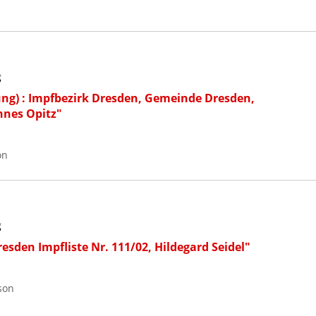
g
ng) : Impfbezirk Dresden, Gemeinde Dresden,
annes Opitz"
on
g
esden Impfliste Nr. 111/02, Hildegard Seidel"
son