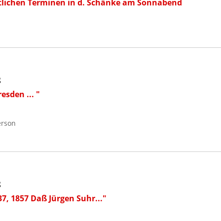
ltlichen Terminen in d. Schänke am Sonnabend
g
esden ... "
erson
g
37, 1857 Daß Jürgen Suhr..."