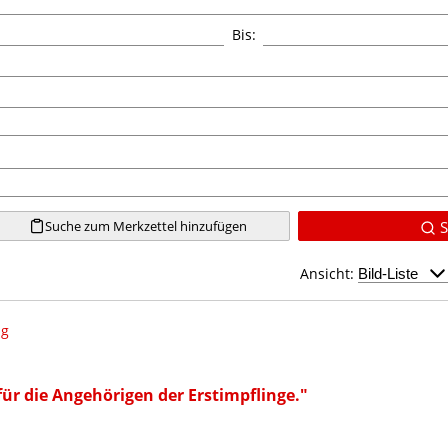
Bis:
Suche zum Merkzettel hinzufügen
S
Ansicht:
ng
ür die Angehörigen der Erstimpflinge."