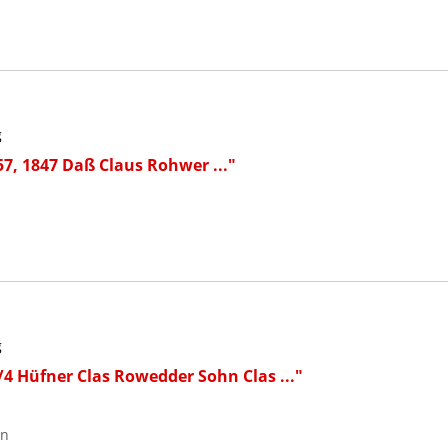
g
57, 1847 Daß Claus Rohwer ..."
g
/4 Hüfner Clas Rowedder Sohn Clas ..."
on