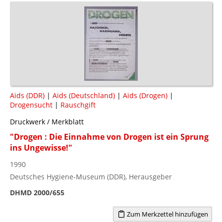
Aids (DDR)
|
Aids (Deutschland)
|
Aids (Drogen)
|
Drogensucht
|
Rauschgift
Druckwerk / Merkblatt
"Drogen : Die Einnahme von Drogen ist ein Sprung
ins Ungewisse!"
1990
Deutsches Hygiene-Museum (DDR), Herausgeber
DHMD 2000/655
Zum Merkzettel hinzufügen