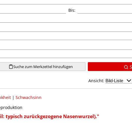
Bis:
Suche zum Merkzettel hinzufügen
S
Ansicht:
nkheit
|
Schwachsinn
reproduktion
fil: typisch zurückgezogene Nasenwurzel)."