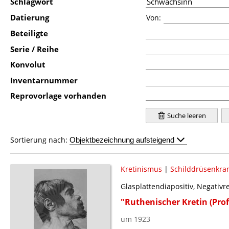
Schlagwort
Datierung
Von:
Beteiligte
Serie / Reihe
Konvolut
Inventarnummer
Reprovorlage vorhanden
Suche leeren
Sortierung nach:
Kretinismus
|
Schilddrüsenkra
Glasplattendiapositiv, Negativ
"Ruthenischer Kretin (Pro
um 1923