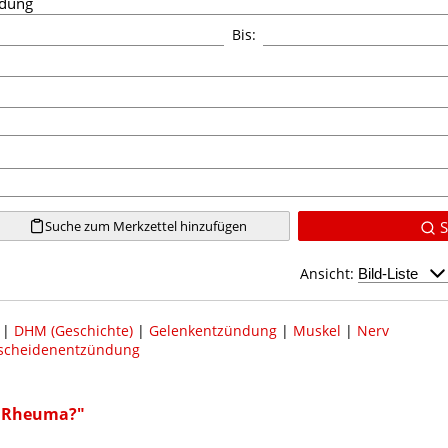
Bis:
Suche zum Merkzettel hinzufügen
S
Ansicht:
|
DHM (Geschichte)
|
Gelenkentzündung
|
Muskel
|
Nerv
scheidenentzündung
t Rheuma?"