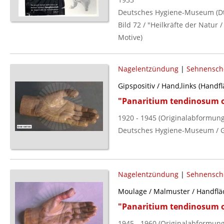
Deutsches Hygiene-Museum (Dt.
Bild 72 / "Heilkräfte der Natur
Motive)
Nagelentzündung
|
Sehnensch
Gipspositiv / Hand,links (Handfl
"Panaritium tendinosum o
1920 - 1945 (Originalabformung
Deutsches Hygiene-Museum / G
Nagelentzündung
|
Sehnensch
Moulage / Malmuster / Handfläc
"Panaritium tendinosum o
1945 - 1960 (Originalabformung