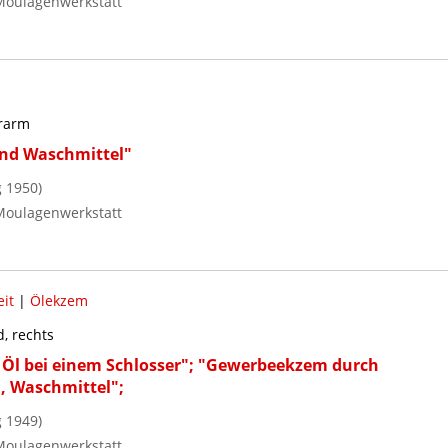
Moulagenwerkstatt
erarm
nd Waschmittel"
 1950)
Moulagenwerkstatt
it
|
Ölekzem
, rechts
 Öl bei einem Schlosser"; "Gewerbeekzem durch
, Waschmittel";
 1949)
Moulagenwerkstatt