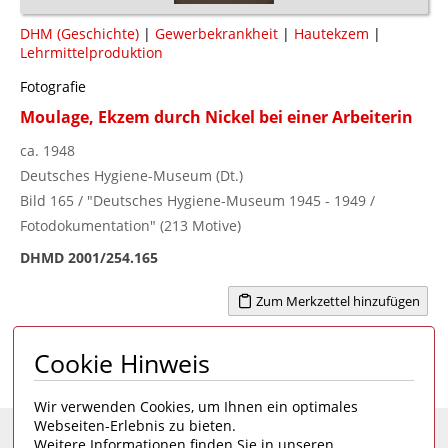
DHM (Geschichte)
|
Gewerbekrankheit
|
Hautekzem
|
Lehrmittelproduktion
Fotografie
Moulage, Ekzem durch Nickel bei einer Arbeiterin
ca. 1948
Deutsches Hygiene-Museum (Dt.)
Bild 165 / "Deutsches Hygiene-Museum 1945 - 1949 /
Fotodokumentation" (213 Motive)
DHMD 2001/254.165
Zum Merkzettel hinzufügen
Cookie Hinweis
Seite 1 von 10
1
2
3
4
...
10
>
Wir verwenden Cookies, um Ihnen ein optimales
Webseiten-Erlebnis zu bieten.
Weitere Informationen finden Sie in unseren