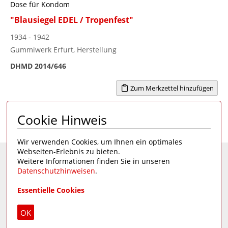
Dose für Kondom
"Blausiegel EDEL / Tropenfest"
1934 - 1942
Gummiwerk Erfurt, Herstellung
DHMD 2014/646
Zum Merkzettel hinzufügen
Cookie Hinweis
Seite 1 von 53
1
2
3
4
...
53
>
Wir verwenden Cookies, um Ihnen ein optimales
Webseiten-Erlebnis zu bieten.
Weitere Informationen finden Sie in unseren
Eine Seite des
Deutschen Hygiene-Museums
Datenschutzhinweisen
.
Unsere Social Media Kanäle:
Essentielle Cookies
Impressum
|
Datenschutz
OK