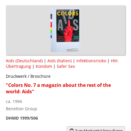
Aids (Deutschland)
|
Aids (Italien)
|
Infektionsrisiko
|
HIV-
Übertragung
|
Kondom
|
Safer Sex
Druckwerk / Broschüre
"Colors No. 7 a magazin about the rest of the
world: Aids"
ca. 1994
Benetton Group
DHMD 1999/506
Zum Merkzettel hinzufügen