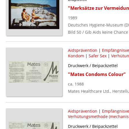
"Merksätze zur Vermeidung
1989
Deutsches Hygiene-Museum (D
Bild 50 / Gib Aids keine Chance 
Aidsprävention
|
Empfängnisv
Kondom
|
Safer Sex
|
Verhütu
Druckwerk / Beipackzettel
"Mates Condoms Colour"
ca. 1988
Mates Healthcare Ltd., Herstell
Aidsprävention
|
Empfängnisv
Verhütungsmethode (mechanis
Druckwerk / Beipackzettel