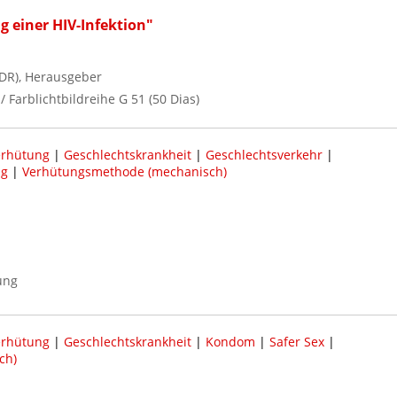
 einer HIV-Infektion"
DR), Herausgeber
/ Farblichtbildreihe G 51 (50 Dias)
erhütung
|
Geschlechtskrankheit
|
Geschlechtsverkehr
|
ng
|
Verhütungsmethode (mechanisch)
ung
erhütung
|
Geschlechtskrankheit
|
Kondom
|
Safer Sex
|
ch)