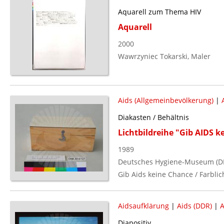
Aquarell zum Thema HIV
Aquarell
2000
Wawrzyniec Tokarski, Maler
Aids (Allgemeinbevölkerung)
|
Diakasten / Behältnis
Lichtbildreihe "Gib AIDS k
1989
Deutsches Hygiene-Museum (D
Gib Aids keine Chance / Farblich
Aidsaufklärung
|
Aids (DDR)
|
A
Diapositiv