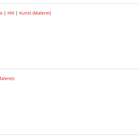
ko
|
HIV
|
Kunst (Malerei)
alerei)