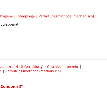
hygiene
|
Intimpflege
|
Verhütungsmethode (mechanisch)
spülapparat
echtskrankheit (Verhütung)
|
Geschlechtsverkehr
|
s
|
Verhütungsmethode (mechanisch)
n Condoms!!"