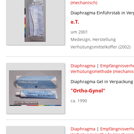
(mechanisch)
Diaphragma Einführstab in Ve
o.T.
um 2001
Medesign, Herstellung
Verhütungsmittelkoffer (2002)
Diaphragma
|
Empfängnisverh
Verhütungsmethode (mechanis
Diaphragma Gel in Verpackung
"Ortho-Gynol"
ca. 1990
Diaphragma
|
Empfängnisverh