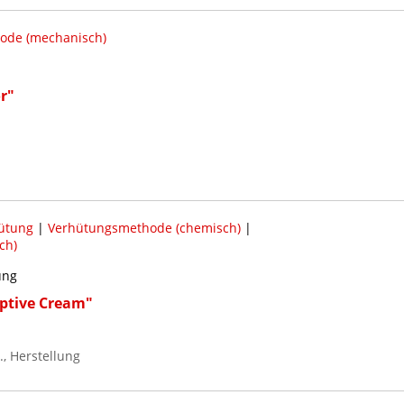
ode (mechanisch)
r"
ütung
|
Verhütungsmethode (chemisch)
|
ch)
ung
ptive Cream"
, Herstellung