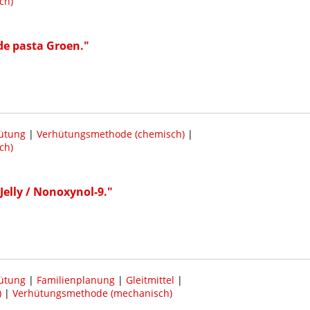
ch)
e pasta Groen."
ütung
|
Verhütungsmethode (chemisch)
|
ch)
Jelly / Nonoxynol-9."
ütung
|
Familienplanung
|
Gleitmittel
|
)
|
Verhütungsmethode (mechanisch)