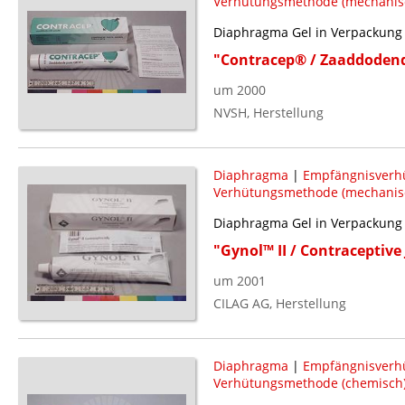
Verhütungsmethode (mechanis
Diaphragma Gel in Verpackung
"Contracep® / Zaaddodend
um 2000
NVSH, Herstellung
Diaphragma
|
Empfängnisverh
Verhütungsmethode (mechanis
Diaphragma Gel in Verpackung
"Gynol™ II / Contraceptive 
um 2001
CILAG AG, Herstellung
Diaphragma
|
Empfängnisverh
Verhütungsmethode (chemisch