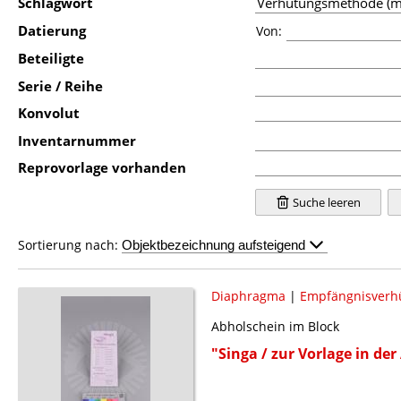
Schlagwort
Datierung
Von:
Beteiligte
Serie / Reihe
Konvolut
Inventarnummer
Reprovorlage vorhanden
Suche leeren
Sortierung nach:
Diaphragma
|
Empfängnisverh
Abholschein im Block
"Singa / zur Vorlage in de