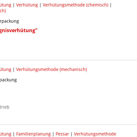
ütung
|
Verhütung
|
Verhütungsmethode (chemisch)
|
ch)
rpackung
gnisverhütung"
ütung
|
Verhütungsmethode (mechanisch)
rpackung
trieb
ütung
|
Familienplanung
|
Pessar
|
Verhütungsmethode