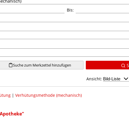
Bis:
Suche zum Merkzettel hinzufügen
S
Ansicht:
ütung
|
Verhütungsmethode (mechanisch)
r Apotheke"