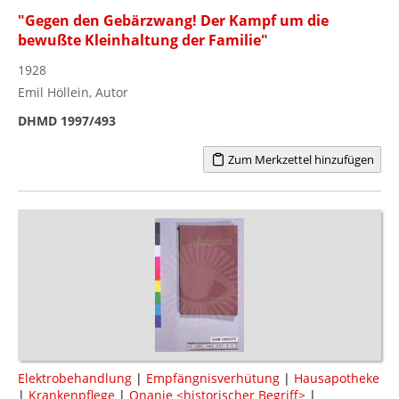
"Gegen den Gebärzwang! Der Kampf um die
bewußte Kleinhaltung der Familie"
1928
Emil Höllein, Autor
DHMD 1997/493
Zum Merkzettel hinzufügen
Elektrobehandlung
|
Empfängnisverhütung
|
Hausapotheke
|
Krankenpflege
|
Onanie <historischer Begriff>
|