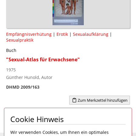
Empfängnisverhütung
|
Erotik
|
Sexualaufklärung
|
Sexualpraktik
Buch
"Sexual-Atlas für Erwachsene"
1975
Günther Hunold, Autor
DHMD 2009/163
Zum Merkzettel hinzufügen
Cookie Hinweis
Seite 1 von 57
1
2
3
4
...
57
>
Wir verwenden Cookies, um Ihnen ein optimales