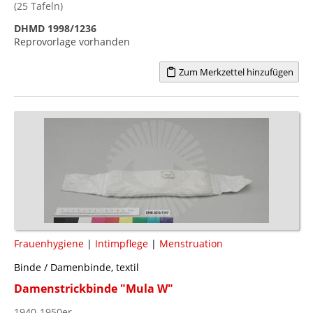
(25 Tafeln)
DHMD 1998/1236
Reprovorlage vorhanden
Zum Merkzettel hinzufügen
Frauenhygiene
|
Intimpflege
|
Menstruation
Binde / Damenbinde, textil
Damenstrickbinde "Mula W"
1940-1950er