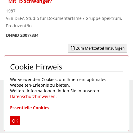
"Mit 15 schwanger?"
1987
VEB DEFA-Studio für Dokumentarfilme / Gruppe Spektrum,
Produzent/in
DHMD 2007/334
Zum Merkzettel hinzufügen
Cookie Hinweis
Seite 1 von 6
1
2
3
4
...
6
>
Wir verwenden Cookies, um Ihnen ein optimales
Webseiten-Erlebnis zu bieten.
Weitere Informationen finden Sie in unseren
Eine Seite des
Deutschen Hygiene-Museums
Datenschutzhinweisen
.
Unsere Social Media Kanäle:
Essentielle Cookies
Impressum
|
Datenschutz
OK