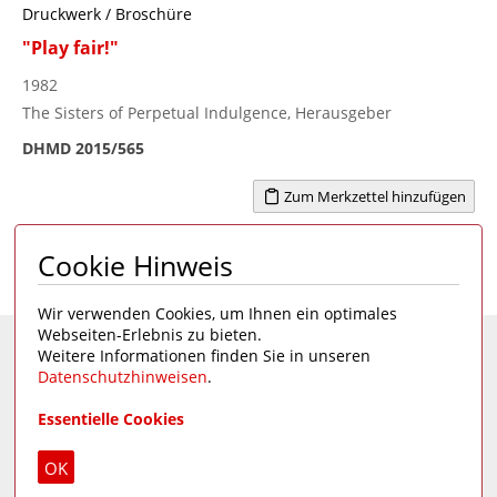
Druckwerk / Broschüre
"Play fair!"
1982
The Sisters of Perpetual Indulgence, Herausgeber
DHMD 2015/565
Zum Merkzettel hinzufügen
Cookie Hinweis
Seite 1 von 19
1
2
3
4
...
19
>
Wir verwenden Cookies, um Ihnen ein optimales
Webseiten-Erlebnis zu bieten.
Weitere Informationen finden Sie in unseren
Eine Seite des
Deutschen Hygiene-Museums
Datenschutzhinweisen
.
Unsere Social Media Kanäle:
Essentielle Cookies
Impressum
|
Datenschutz
OK