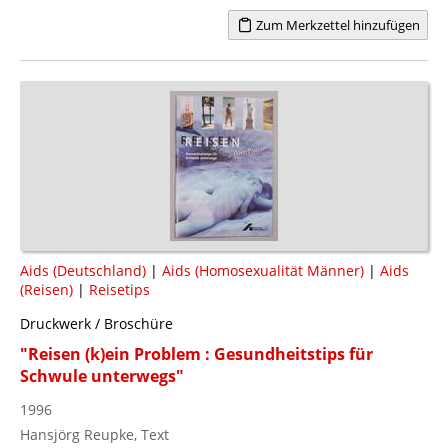
Zum Merkzettel hinzufügen
Aids (Deutschland)
|
Aids (Homosexualität Männer)
|
Aids
(Reisen)
|
Reisetips
Druckwerk / Broschüre
"Reisen (k)ein Problem : Gesundheitstips für
Schwule unterwegs"
1996
Hansjörg Reupke, Text