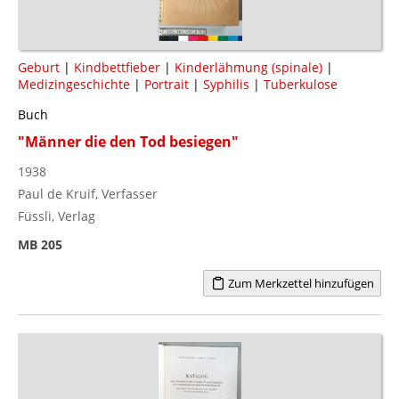
Geburt
|
Kindbettfieber
|
Kinderlähmung (spinale)
|
Medizingeschichte
|
Portrait
|
Syphilis
|
Tuberkulose
Buch
"Männer die den Tod besiegen"
1938
Paul de Kruif, Verfasser
Füssli, Verlag
MB 205
Zum Merkzettel hinzufügen