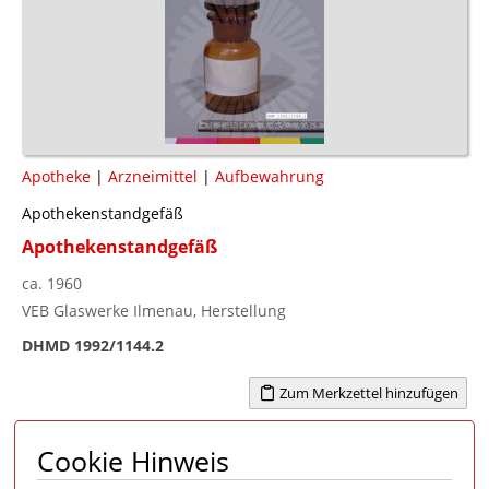
Apotheke
|
Arzneimittel
|
Aufbewahrung
Apothekenstandgefäß
Apothekenstandgefäß
ca. 1960
VEB Glaswerke Ilmenau, Herstellung
DHMD 1992/1144.2
Zum Merkzettel hinzufügen
Cookie Hinweis
Seite 1 von 35
1
2
3
4
...
35
>