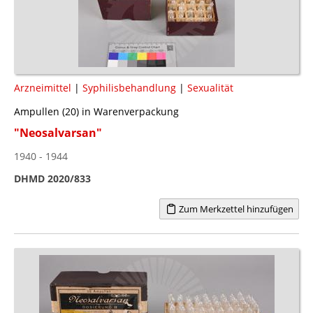
Arzneimittel
|
Syphilisbehandlung
|
Sexualität
Ampullen (20) in Warenverpackung
"Neosalvarsan"
1940 - 1944
DHMD 2020/833
Zum Merkzettel hinzufügen