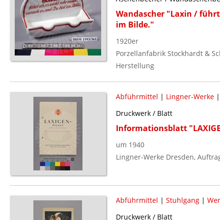
Wandascher "Laxin / führt 
im Bilde."
1920er
Porzellanfabrik Stockhardt & S
Herstellung
Abführmittel
|
Lingner-Werke
Druckwerk / Blatt
Informationsblatt "LAXIGE
um 1940
Lingner-Werke Dresden, Auftra
Abführmittel
|
Stuhlgang
|
We
Druckwerk / Blatt