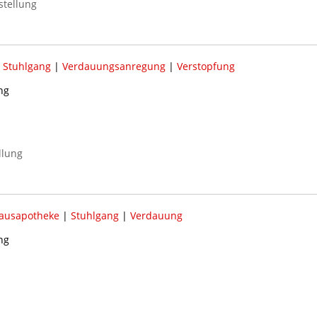
stellung
|
Stuhlgang
|
Verdauungsanregung
|
Verstopfung
ng
llung
ausapotheke
|
Stuhlgang
|
Verdauung
ng