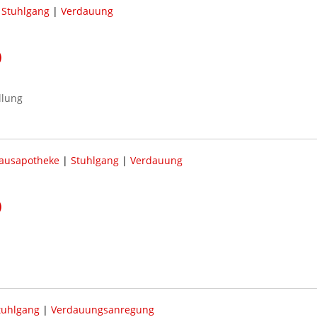
|
Stuhlgang
|
Verdauung
)
llung
ausapotheke
|
Stuhlgang
|
Verdauung
)
tuhlgang
|
Verdauungsanregung