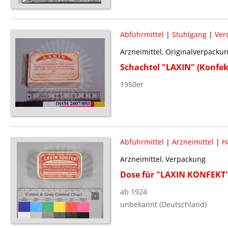
Abführmittel
|
Stuhlgang
|
Ver
Arzneimittel, Originalverpacku
Schachtel "LAXIN" (Konfek
1950er
Abführmittel
|
Arzneimittel
|
H
Arzneimittel, Verpackung
Dose für "LAXIN KONFEKT
ab 1924
unbekannt (Deutschland)