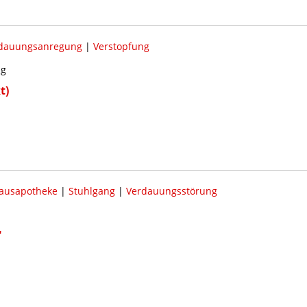
dauungsanregung
|
Verstopfung
ng
t)
ausapotheke
|
Stuhlgang
|
Verdauungsstörung
"