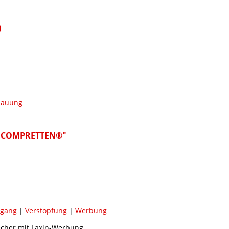
)
dauung
® COMPRETTEN®"
lgang
|
Verstopfung
|
Werbung
cher mit Laxin-Werbung