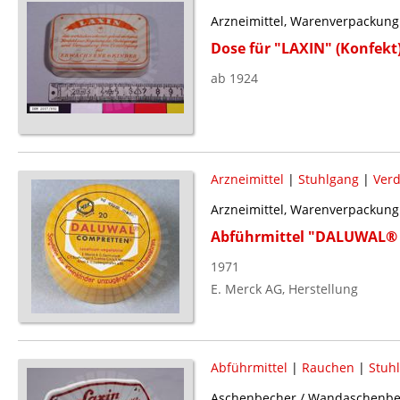
Arzneimittel, Warenverpackung
Dose für "LAXIN" (Konfekt
ab 1924
Arzneimittel
|
Stuhlgang
|
Ver
Arzneimittel, Warenverpackung
Abführmittel "DALUWAL
1971
E. Merck AG, Herstellung
Abführmittel
|
Rauchen
|
Stuh
Aschenbecher / Wandaschenbe