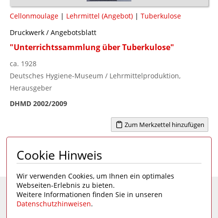
Cellonmoulage
|
Lehrmittel (Angebot)
|
Tuberkulose
Druckwerk / Angebotsblatt
"Unterrichtssammlung über Tuberkulose"
ca. 1928
Deutsches Hygiene-Museum / Lehrmittelproduktion,
Herausgeber
DHMD 2002/2009
Zum Merkzettel hinzufügen
Cookie Hinweis
Seite 1 von 22
1
2
3
4
...
22
>
Wir verwenden Cookies, um Ihnen ein optimales
Webseiten-Erlebnis zu bieten.
Weitere Informationen finden Sie in unseren
Eine Seite des
Deutschen Hygiene-Museums
Datenschutzhinweisen
.
Unsere Social Media Kanäle: