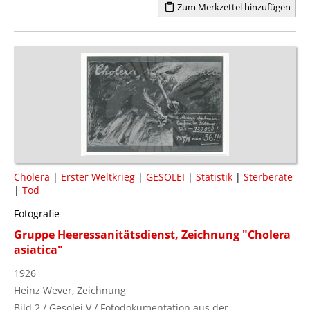
Zum Merkzettel hinzufügen
Cholera
|
Erster Weltkrieg
|
GESOLEI
|
Statistik
|
Sterberate
|
Tod
Fotografie
Gruppe Heeressanitätsdienst, Zeichnung "Cholera
asiatica"
1926
Heinz Wever, Zeichnung
Bild 2 / Gesolei V / Fotodokumentation aus der