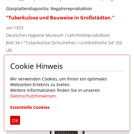
Glasplattendiapositiv, Negativreproduktion
"Tuberkulose und Bauweise in Großstädten."
um 1923
Deutsches Hygiene-Museum / Lehrmittelproduktion
Bild 34 / "Tuberkulose (Schulreihe) / Lichtbildreihe 54" (50
LB)
DHMD 1999/2879
Cookie Hinweis
Reprovorlage vorhanden
Zum Merkzettel hinzufügen
Wir verwenden Cookies, um Ihnen ein optimales
Webseiten-Erlebnis zu bieten.
Weitere Informationen finden Sie in unseren
Datenschutzhinweisen
.
Essentielle Cookies
OK