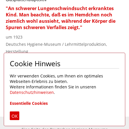
"An schwerer Lungenschwindsucht erkranktes
Kind. Man beachte, daß es im Hemdchen noch
ziemlich wohl aussieht, während der Körper die
Spuren schweren Verfalles zeigt."
um 1923
Deutsches Hygiene-Museum / Lehrmittelproduktion,
Herstellung
Bild 58 / "Tuberkulose / Lichtbildreihe 11" (70 LB)
Cookie Hinweis
DHMD 2002/2187
Reprovorlage vorhanden
Wir verwenden Cookies, um Ihnen ein optimales
Webseiten-Erlebnis zu bieten.
Zum Merkzettel hinzufügen
Weitere Informationen finden Sie in unseren
Datenschutzhinweisen
.
Essentielle Cookies
Seite 1 von 4
1
2
3
4
>
OK