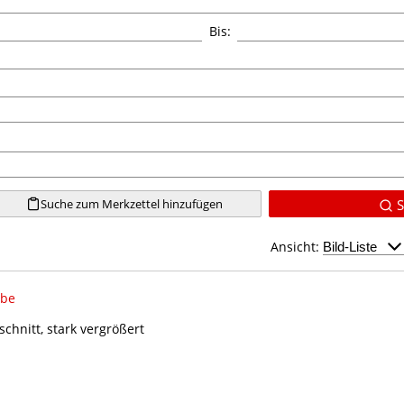
Bis:
Suche zum Merkzettel hinzufügen
S
Ansicht:
be
hnitt, stark vergrößert