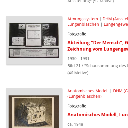
Ausstellung" (52 Motive)
Atmungssystem
|
DHM (Ausstel
Lungenbläschen
|
Lungengewe
Fotografie
Abteilung "Der Mensch", 
Zeichnung vom Lungenge
1930 - 1931
Bild 21 / "Schausammlung des
(46 Motive)
Anatomisches Modell
|
DHM (Ge
(Lungenbläschen)
Fotografie
Anatomisches Modell, Lu
ca. 1948