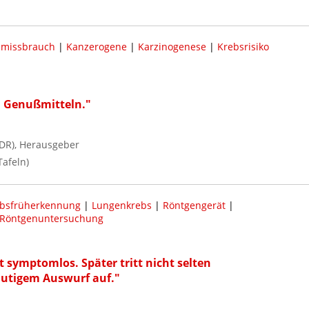
lmissbrauch
|
Kanzerogene
|
Karzinogenese
|
Krebsrisiko
in Genußmitteln."
DR), Herausgeber
Tafeln)
bsfrüherkennung
|
Lungenkrebs
|
Röntgengerät
|
Röntgenuntersuchung
t symptomlos. Später tritt nicht selten
lutigem Auswurf auf."