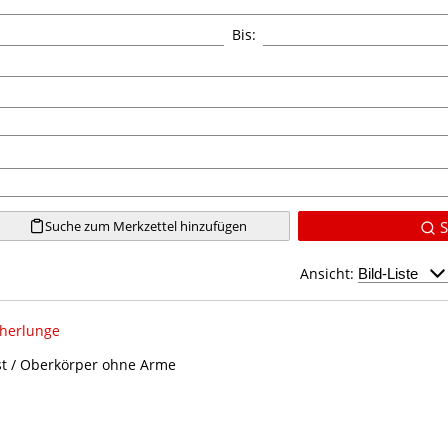
Bis:
Suche zum Merkzettel hinzufügen
S
Ansicht:
herlunge
t / Oberkörper ohne Arme