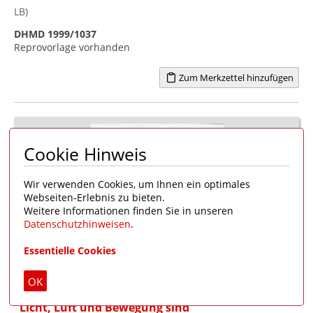
LB)
DHMD 1999/1037
Reprovorlage vorhanden
Zum Merkzettel hinzufügen
Cookie Hinweis
Wir verwenden Cookies, um Ihnen ein optimales
Webseiten-Erlebnis zu bieten.
Weitere Informationen finden Sie in unseren
Datenschutzhinweisen
.
Bewegungsmangel
|
Entwicklungsstörung
|
Lichtmangel
|
Essentielle Cookies
Tierversuch
OK
Glasplattendiapositiv, Negativreproduktion
"Licht, Luft und Bewegung sind