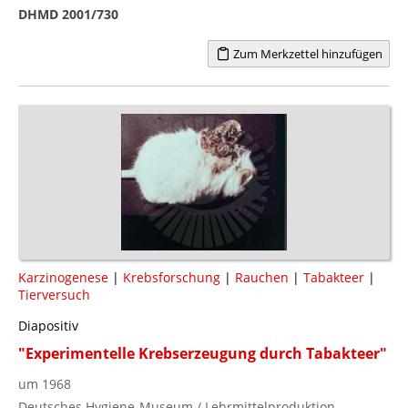
DHMD 2001/730
Zum Merkzettel hinzufügen
Karzinogenese
|
Krebsforschung
|
Rauchen
|
Tabakteer
|
Tierversuch
Diapositiv
"Experimentelle Krebserzeugung durch Tabakteer"
um 1968
Deutsches Hygiene-Museum / Lehrmittelproduktion,