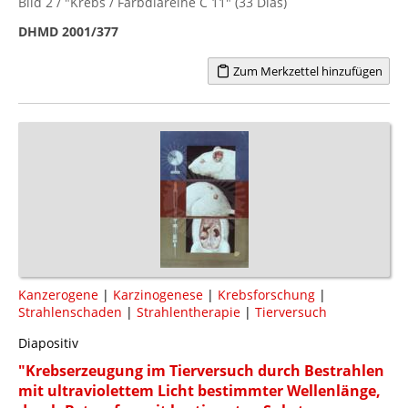
Bild 2 / "Krebs / Farbdiareihe C 11" (33 Dias)
DHMD 2001/377
Zum Merkzettel hinzufügen
Kanzerogene
|
Karzinogenese
|
Krebsforschung
|
Strahlenschaden
|
Strahlentherapie
|
Tierversuch
Diapositiv
"Krebserzeugung im Tierversuch durch Bestrahlen
mit ultraviolettem Licht bestimmter Wellenlänge,