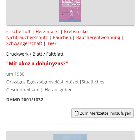
Frische Luft
|
Herzinfarkt
|
Krebsrisiko
|
Nichtraucherschutz
|
Rauchen
|
Raucherentwöhnung
|
Schwangerschaft
|
Teer
Druckwerk / Blatt / Faltblatt
"Mit okoz a dohányzas?"
um 1980
Országos Egészségnevelési Intézet [Staatliches
Gesundheitsamt], Herausgeber
DHMD 2001/1632
Zum Merkzettel hinzufügen