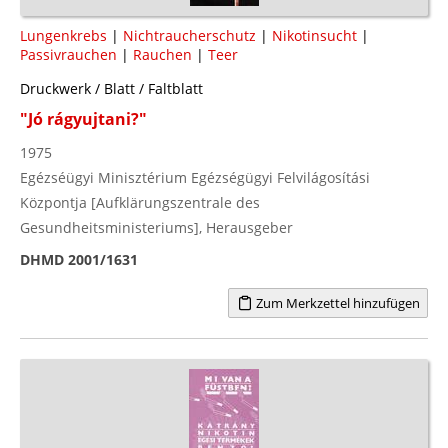
Lungenkrebs
|
Nichtraucherschutz
|
Nikotinsucht
|
Passivrauchen
|
Rauchen
|
Teer
Druckwerk / Blatt / Faltblatt
"Jó rágyujtani?"
1975
Egézséügyi Minisztérium Egézségügyi Felvilágosítási
Központja [Aufklärungszentrale des
Gesundheitsministeriums], Herausgeber
DHMD 2001/1631
Zum Merkzettel hinzufügen