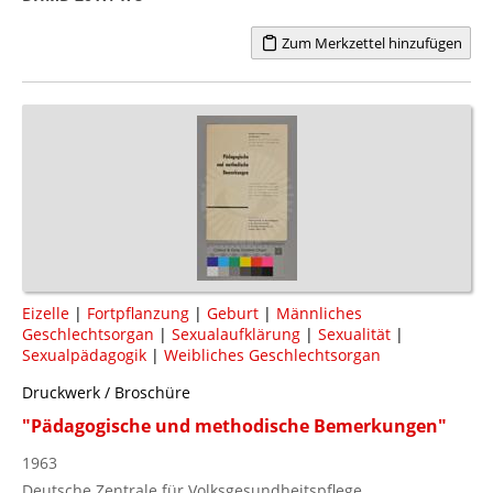
Zum Merkzettel hinzufügen
Eizelle
|
Fortpflanzung
|
Geburt
|
Männliches
Geschlechtsorgan
|
Sexualaufklärung
|
Sexualität
|
Sexualpädagogik
|
Weibliches Geschlechtsorgan
Druckwerk / Broschüre
"Pädagogische und methodische Bemerkungen"
1963
Deutsche Zentrale für Volksgesundheitspflege.