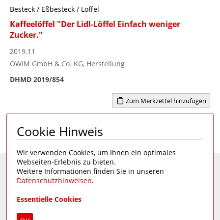
Besteck / Eßbesteck / Löffel
Kaffeelöffel "Der Lidl-Löffel Einfach weniger
Zucker."
2019.11
OWIM GmbH & Co. KG, Herstellung
DHMD 2019/854
Zum Merkzettel hinzufügen
Cookie Hinweis
Seite 1 von 40
1
2
3
4
...
40
>
Wir verwenden Cookies, um Ihnen ein optimales
Webseiten-Erlebnis zu bieten.
Weitere Informationen finden Sie in unseren
Eine Seite des
Deutschen Hygiene-Museums
Datenschutzhinweisen
.
Unsere Social Media Kanäle:
Essentielle Cookies