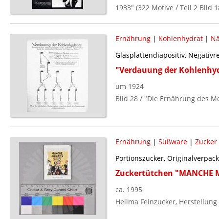
1933" (322 Motive / Teil 2 Bild 1
Ernährung
|
Kohlenhydrat
|
Nä
Glasplattendiapositiv, Negativ
"Verdauung der Kohlenhyd
um 1924
Bild 28 / "Die Ernährung des Me
Ernährung
|
Süßware
|
Zucker
Portionszucker, Originalverpac
Zuckertütchen "MANCHE M
ca. 1995
Hellma Feinzucker, Herstellung