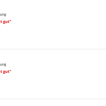
kung
t gut"
kung
t gut"