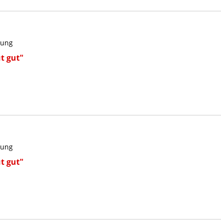
kung
t gut"
kung
t gut"