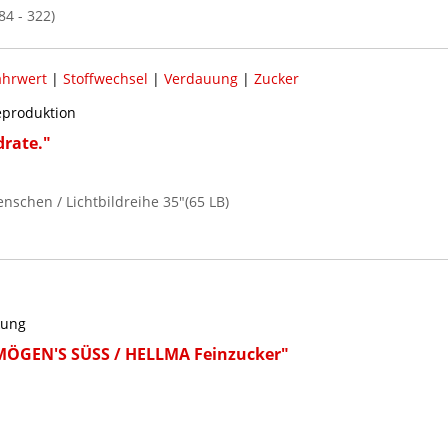
84 - 322)
hrwert
|
Stoffwechsel
|
Verdauung
|
Zucker
reproduktion
rate."
nschen / Lichtbildreihe 35"(65 LB)
kung
ÖGEN'S SÜSS / HELLMA Feinzucker"