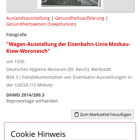
Auslandsausstellung
|
Gesundheitsaufklärung
|
Gesundheitswesen (Sowjetunion)
Fotografie
"Wagen-Ausstellung der Eisenbahn-Linie Moskau-
Kiew-Woronesch"
um 1930
Deutsches Hygiene-Museum (Dt. Reich), Werkstatt
Bild 3 / Fotodokumentation von Eisenbahn-Ausstellungen in
der UdSSR (13 Motive)
DHMD 2014/200.3
Reprovorlage vorhanden
Zum Merkzettel hinzufügen
Cookie Hinweis
Seite 1 von 8
1
2
3
4
...
8
>