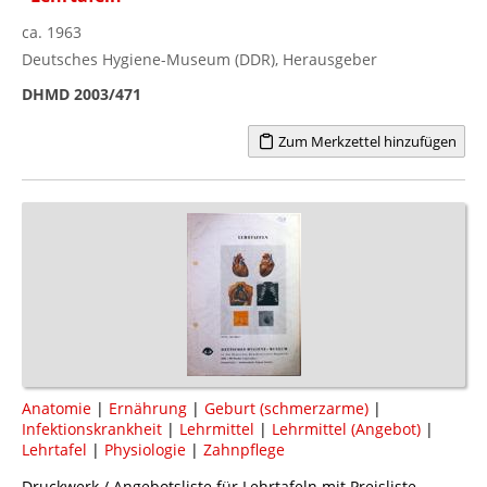
ca. 1963
Deutsches Hygiene-Museum (DDR), Herausgeber
DHMD 2003/471
Zum Merkzettel hinzufügen
Anatomie
|
Ernährung
|
Geburt (schmerzarme)
|
Infektionskrankheit
|
Lehrmittel
|
Lehrmittel (Angebot)
|
Lehrtafel
|
Physiologie
|
Zahnpflege
Druckwerk / Angebotsliste für Lehrtafeln mit Preisliste