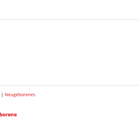
|
Neugeborenes
eborene