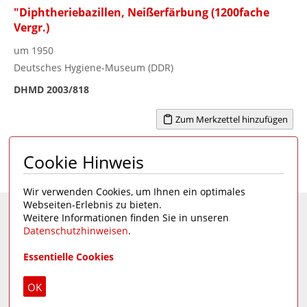
"Diphtheriebazillen, Neißerfärbung (1200fache
Vergr.)
um 1950
Deutsches Hygiene-Museum (DDR)
DHMD 2003/818
Zum Merkzettel hinzufügen
Cookie Hinweis
Seite 1 von 1
1
Wir verwenden Cookies, um Ihnen ein optimales
Webseiten-Erlebnis zu bieten.
Weitere Informationen finden Sie in unseren
Eine Seite des
Deutschen Hygiene-Museums
Datenschutzhinweisen
.
Unsere Social Media Kanäle:
Essentielle Cookies
Impressum
|
Datenschutz
OK