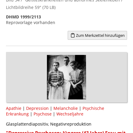
Lichtbildreihe 59" (70 LB)
DHMD 1999/2113
Reprovorlage vorhanden
Zum Merkzettel hinzufügen
Apathie
|
Depression
|
Melancholie
|
Psychische
Erkrankung
|
Psychose
|
Wechseljahre
Glasplattendiapositiv, Negativreproduktion
"Depressive Psychosen: Jüngere (43 Jahre) Frau mit