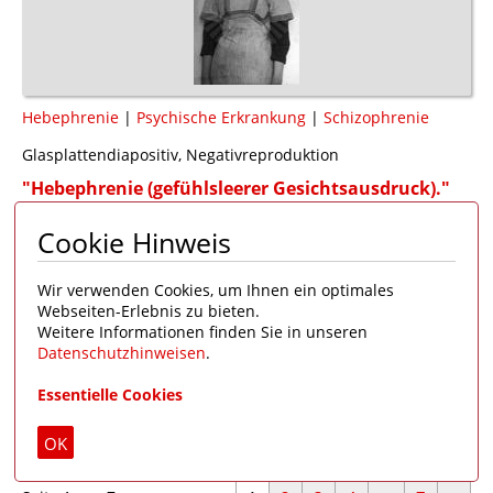
Hebephrenie
|
Psychische Erkrankung
|
Schizophrenie
Glasplattendiapositiv, Negativreproduktion
"Hebephrenie (gefühlsleerer Gesichtsausdruck)."
1924/25
Cookie Hinweis
Deutsches Hygiene-Museum / Lehrmittelproduktion
Bild 37 / "Geisteskrankheiten und abnormes Seelenleben /
Wir verwenden Cookies, um Ihnen ein optimales
Lichtbildreihe 59" (70 LB)
Webseiten-Erlebnis zu bieten.
Weitere Informationen finden Sie in unseren
DHMD 1999/2119
Datenschutzhinweisen
.
Reprovorlage vorhanden
Essentielle Cookies
Zum Merkzettel hinzufügen
OK