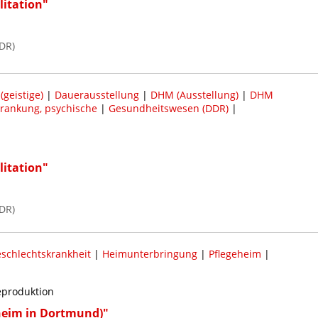
litation"
DR)
geistige)
|
Dauerausstellung
|
DHM (Ausstellung)
|
DHM
krankung, psychische
|
Gesundheitswesen (DDR)
|
litation"
DR)
schlechtskrankheit
|
Heimunterbringung
|
Pflegeheim
|
reproduktion
heim in Dortmund)"