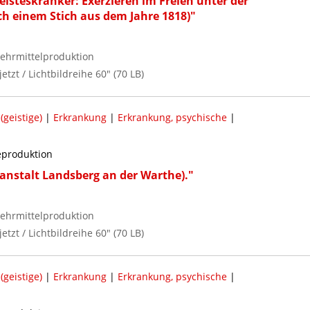
isteskranker: Exerzieren im Freien unter der
ch einem Stich aus dem Jahre 1818)"
ehrmittelproduktion
jetzt / Lichtbildreihe 60" (70 LB)
geistige)
|
Erkrankung
|
Erkrankung, psychische
|
reproduktion
anstalt Landsberg an der Warthe)."
ehrmittelproduktion
jetzt / Lichtbildreihe 60" (70 LB)
geistige)
|
Erkrankung
|
Erkrankung, psychische
|