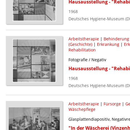
Hausausstellung - "Rehabi
1968
Deutsches Hygiene-Museum (D
Arbeitstherapie
|
Behinderung (
(Geschichte)
|
Erkrankung
|
Er
Rehabilitation
Fotografie / Negativ
Hausausstellung - "Rehabi
1968
Deutsches Hygiene-Museum (D
Arbeitstherapie
|
Fürsorge
|
Ge
Wäschepflege
Glasplattendiapositiv, Negativ
"In der Wäscherei (Vinzen