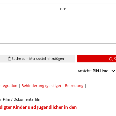
Bis:
Suche zum Merkzettel hinzufügen
S
Ansicht:
ntegration
|
Behinderung (geistige)
|
Betreuung
|
er Film / Dokumentarfilm
digter Kinder und Jugendlicher in den