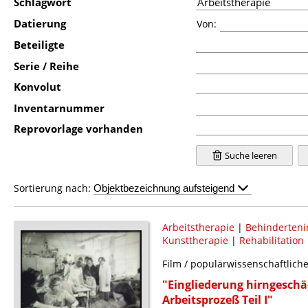
Schlagwort
Datierung
Von:
Beteiligte
Serie / Reihe
Konvolut
Inventarnummer
Reprovorlage vorhanden
Suche leeren
Sortierung nach:
Arbeitstherapie
|
Behinderteni
Kunsttherapie
|
Rehabilitation
Film / populärwissenschaftlich
"Eingliederung hirngeschä
Arbeitsprozeß Teil I"