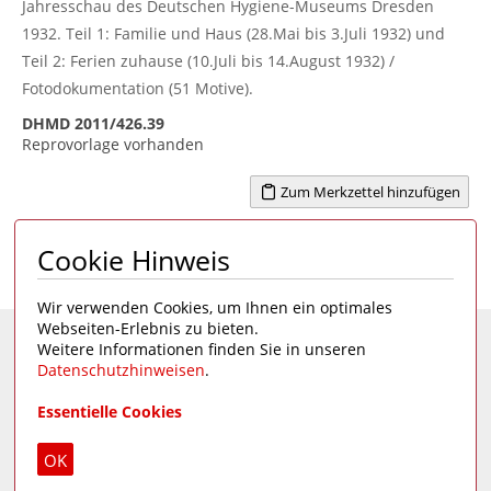
Jahresschau des Deutschen Hygiene-Museums Dresden
1932. Teil 1: Familie und Haus (28.Mai bis 3.Juli 1932) und
Teil 2: Ferien zuhause (10.Juli bis 14.August 1932) /
Fotodokumentation (51 Motive).
DHMD 2011/426.39
Reprovorlage vorhanden
Zum Merkzettel hinzufügen
Cookie Hinweis
Seite 1 von 3
1
2
3
>
Wir verwenden Cookies, um Ihnen ein optimales
Webseiten-Erlebnis zu bieten.
Weitere Informationen finden Sie in unseren
Eine Seite des
Deutschen Hygiene-Museums
Datenschutzhinweisen
.
Unsere Social Media Kanäle:
Essentielle Cookies
Impressum
|
Datenschutz
OK