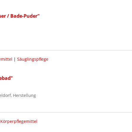
ser / Bade-Puder"
mittel
|
Säuglingspflege
gebad"
dorf, Herstellung
|
Körperpflegemittel