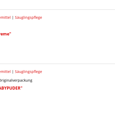
mittel
|
Säuglingspflege
reme"
mittel
|
Säuglingspflege
Originalverpackung
BABYPUDER"