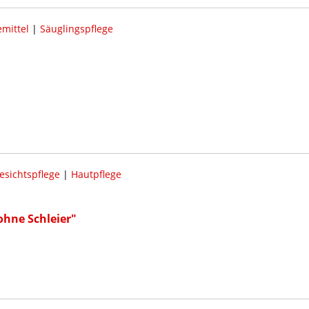
mittel
|
Säuglingspflege
esichtspflege
|
Hautpflege
ohne Schleier"