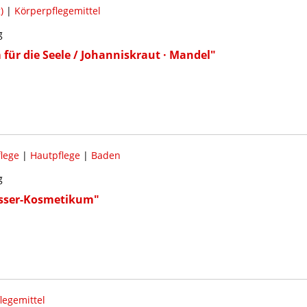
)
|
Körperpflegemittel
g
ür die Seele / Johanniskraut · Mandel"
lege
|
Hautpflege
|
Baden
g
sser-Kosmetikum"
legemittel