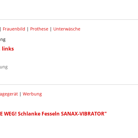
|
Frauenbild
|
Prothese
|
Unterwäsche
ung
 links
lung
agegerät
|
Werbung
GE WEG! Schlanke Fesseln SANAX-VIBRATOR"