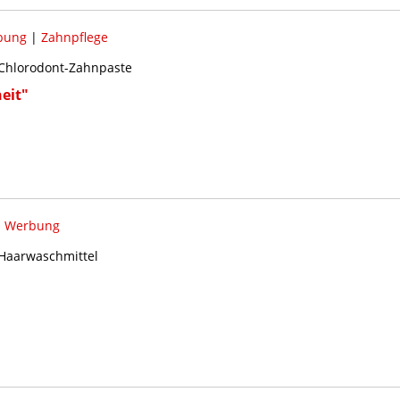
bung
|
Zahnpflege
r Chlorodont-Zahnpaste
eit"
|
Werbung
 Haarwaschmittel