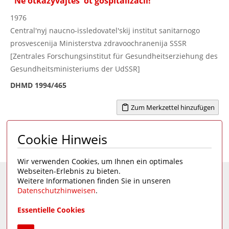
"Ne otkazyvajtes' ot gospitalizacii!"
1976
Central'nyj naucno-issledovatel'skij institut sanitarnogo
prosvescenija Ministerstva zdravoochranenija SSSR
[Zentrales Forschungsinstitut für Gesundheitserziehung des
Gesundheitsministeriums der UdSSR]
DHMD 1994/465
Zum Merkzettel hinzufügen
Cookie Hinweis
Seite 1 von 1
1
Wir verwenden Cookies, um Ihnen ein optimales
Webseiten-Erlebnis zu bieten.
Weitere Informationen finden Sie in unseren
Eine Seite des
Deutschen Hygiene-Museums
Datenschutzhinweisen
.
Unsere Social Media Kanäle:
Essentielle Cookies