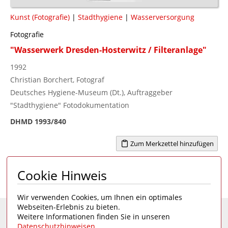
Kunst (Fotografie)
|
Stadthygiene
|
Wasserversorgung
Fotografie
"Wasserwerk Dresden-Hosterwitz / Filteranlage"
1992
Christian Borchert, Fotograf
Deutsches Hygiene-Museum (Dt.), Auftraggeber
"Stadthygiene" Fotodokumentation
DHMD 1993/840
Zum Merkzettel hinzufügen
Cookie Hinweis
Seite 1 von 6
1
2
3
4
...
6
>
Wir verwenden Cookies, um Ihnen ein optimales
Webseiten-Erlebnis zu bieten.
Weitere Informationen finden Sie in unseren
Eine Seite des
Deutschen Hygiene-Museums
Datenschutzhinweisen
.