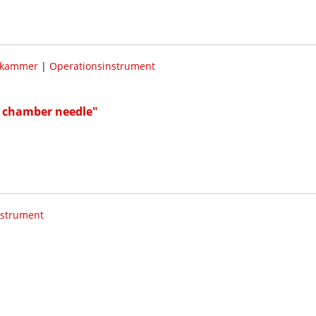
rkammer
|
Operationsinstrument
r chamber needle"
nstrument