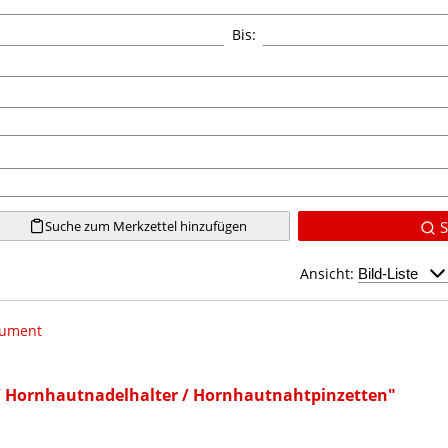
Bis:
Suche zum Merkzettel hinzufügen
S
Ansicht:
rument
/ Hornhautnadelhalter / Hornhautnahtpinzetten"