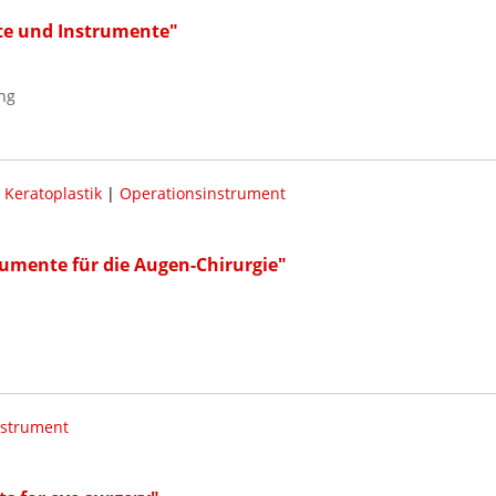
te und Instrumente"
ng
|
Keratoplastik
|
Operationsinstrument
rumente für die Augen-Chirurgie"
nstrument