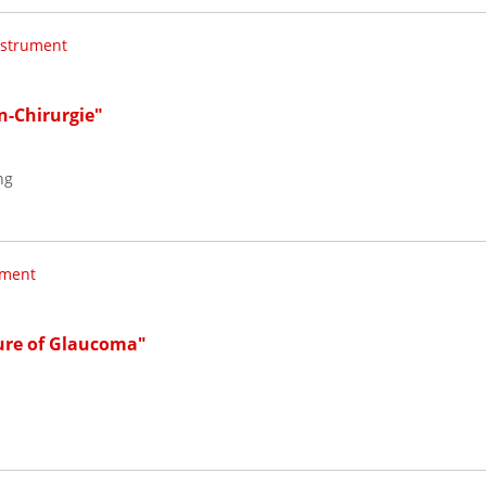
nstrument
n-Chirurgie"
ng
ument
Cure of Glaucoma"