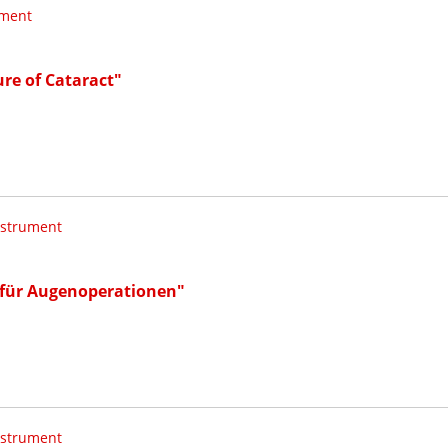
ument
ure of Cataract"
nstrument
für Augenoperationen"
nstrument