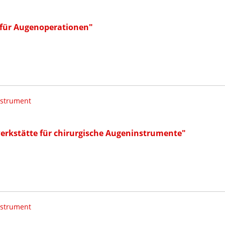
für Augenoperationen"
nstrument
werkstätte für chirurgische Augeninstrumente"
nstrument