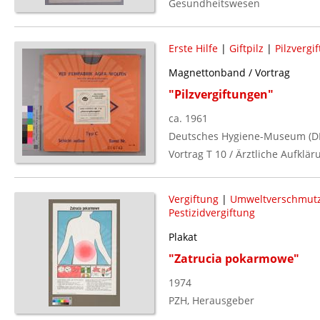
Gesundheitswesen
Erste Hilfe
|
Giftpilz
|
Pilzvergi
Magnettonband / Vortrag
"Pilzvergiftungen"
ca. 1961
Deutsches Hygiene-Museum (DD
Vortrag T 10 / Ärztliche Aufklär
Vergiftung
|
Umweltverschmut
Pestizidvergiftung
Plakat
"Zatrucia pokarmowe"
1974
PZH, Herausgeber