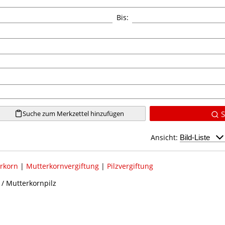
Bis:
Suche zum Merkzettel hinzufügen
S
Ansicht:
rkorn
|
Mutterkornvergiftung
|
Pilzvergiftung
 / Mutterkornpilz