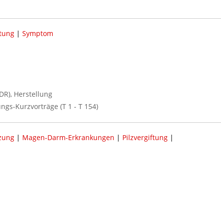
ftung
|
Symptom
R), Herstellung
ungs-Kurzvorträge (T 1 - T 154)
zung
|
Magen-Darm-Erkrankungen
|
Pilzvergiftung
|