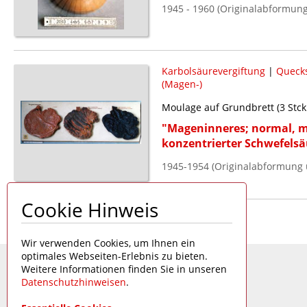
1945 - 1960 (Originalabformung
Karbolsäurevergiftung
|
Quecks
(Magen-)
Moulage auf Grundbrett (3 Stck
"Mageninneres; normal, mi
konzentrierter Schwefelsä
1945-1954 (Originalabformung
Cookie Hinweis
Seite 1 von 1
Wir verwenden Cookies, um Ihnen ein
optimales Webseiten-Erlebnis zu bieten.
Weitere Informationen finden Sie in unseren
Datenschutzhinweisen
.