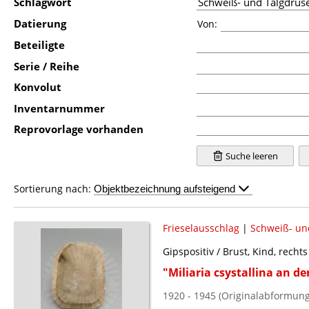
Schlagwort
Datierung
Von:
Beteiligte
Serie / Reihe
Konvolut
Inventarnummer
Reprovorlage vorhanden
Suche leeren
Sortierung nach:
Frieselausschlag
|
Schweiß- un
Gipspositiv / Brust, Kind, rechts
"Miliaria csystallina an de
1920 - 1945 (Originalabformun