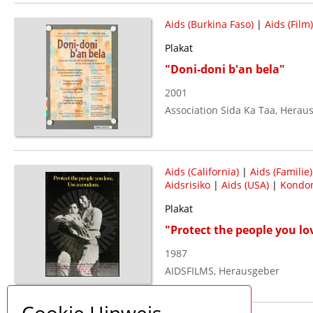
Aids (Burkina Faso)
|
Aids (Film)
Plakat
"Doni-doni b'an bela"
2001
Association Sida Ka Taa, Herau
Aids (California)
|
Aids (Familie)
Aidsrisiko
|
Aids (USA)
|
Kondo
Plakat
"Protect the people you l
1987
AIDSFILMS, Herausgeber