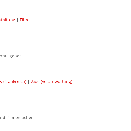
staltung
|
Film
Herausgeber
s (Frankreich)
|
Aids (Verantwortung)
rand, Filmemacher