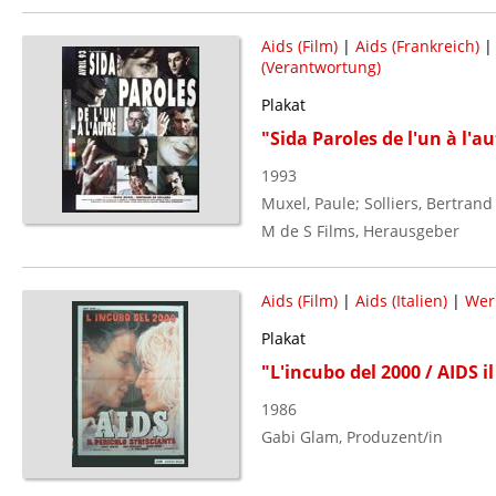
Aids (Film)
|
Aids (Frankreich)
(Verantwortung)
Plakat
"Sida Paroles de l'un à l'au
1993
Muxel, Paule; Solliers, Bertran
M de S Films, Herausgeber
Aids (Film)
|
Aids (Italien)
|
Wer
Plakat
"L'incubo del 2000 / AIDS il
1986
Gabi Glam, Produzent/in