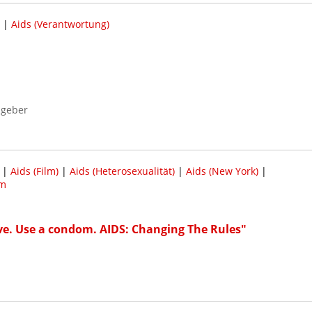
|
Aids (Verantwortung)
sgeber
|
Aids (Film)
|
Aids (Heterosexualität)
|
Aids (New York)
|
m
ove. Use a condom. AIDS: Changing The Rules"