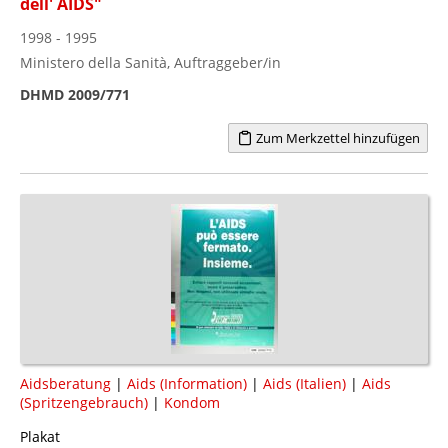
dell' AIDS"
1998 - 1995
Ministero della Sanità, Auftraggeber/in
DHMD 2009/771
Zum Merkzettel hinzufügen
Aidsberatung
|
Aids (Information)
|
Aids (Italien)
|
Aids
(Spritzengebrauch)
|
Kondom
Plakat