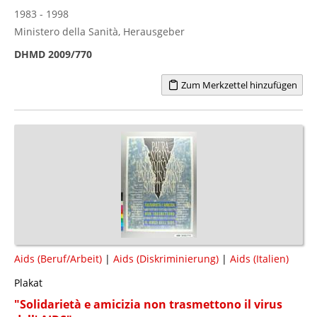
1983 - 1998
Ministero della Sanità, Herausgeber
DHMD 2009/770
Zum Merkzettel hinzufügen
Aids (Beruf/Arbeit)
|
Aids (Diskriminierung)
|
Aids (Italien)
Plakat
"Solidarietà e amicizia non trasmettono il virus