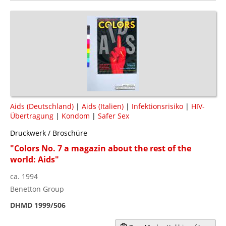
Aids (Deutschland)
|
Aids (Italien)
|
Infektionsrisiko
|
HIV-
Übertragung
|
Kondom
|
Safer Sex
Druckwerk / Broschüre
"Colors No. 7 a magazin about the rest of the
world: Aids"
ca. 1994
Benetton Group
DHMD 1999/506