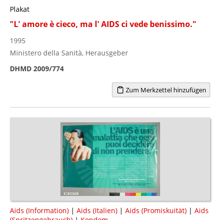
Plakat
"L' amore è cieco, ma l' AIDS ci vede benissimo."
1995
Ministero della Sanità, Herausgeber
DHMD 2009/774
Zum Merkzettel hinzufügen
Aids (Information)
|
Aids (Italien)
|
Aids (Promiskuität)
|
Aids
(Spritzengebrauch)
|
Kondom