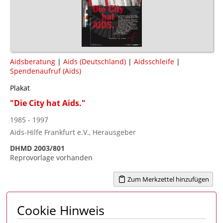
Aidsberatung
|
Aids (Deutschland)
|
Aidsschleife
|
Spendenaufruf (Aids)
Plakat
"Die City hat Aids."
1985 - 1997
Aids-Hilfe Frankfurt e.V., Herausgeber
DHMD 2003/801
Reprovorlage vorhanden
Zum Merkzettel hinzufügen
Cookie Hinweis
Seite 1 von 8
1
2
3
4
...
8
>