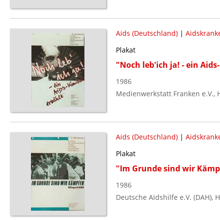
Aids (Deutschland)
|
Aidskrank
Plakat
"Noch leb'ich ja! - ein Aid
1986
Medienwerkstatt Franken e.V.,
Aids (Deutschland)
|
Aidskrank
Plakat
"Im Grunde sind wir Kämpfe
1986
Deutsche Aidshilfe e.V. (DAH),