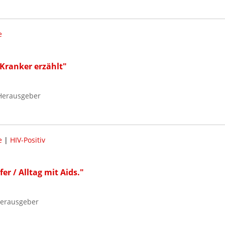
e
s-Kranker erzählt"
 Herausgeber
e
|
HIV-Positiv
r / Alltag mit Aids."
 Herausgeber