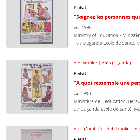
Plakat
"Soignez les personnes qui
vor 1990
Ministry of Education / Ministè
10 / Ouganda Ecole de Santé. Ma
Aidskranke
|
Aids (Uganda)
Plakat
"A quoi ressemble une per
ca. 1990
Ministère de L'education, Hera
5 / Ouganda Ecole de Santé. Mat
Aids (Familie)
|
Aidskranke
|
Ai
Plakat