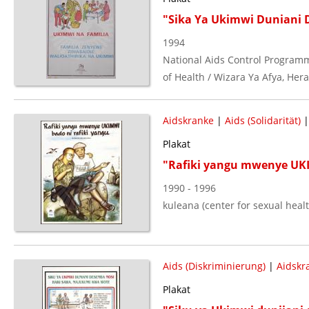
"Sika Ya Ukimwi Duniani 
1994
National Aids Control Programm
of Health / Wizara Ya Afya, Her
Aidskranke
|
Aids (Solidarität)
Plakat
"Rafiki yangu mwenye UKI
1990 - 1996
kuleana (center for sexual heal
Aids (Diskriminierung)
|
Aidskr
Plakat