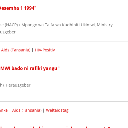
Desemba 1 1994"
e (NACP) / Mpango wa Taifa wa Kudhibiti Ukimwi, Ministry
ausgeber
|
Aids (Tansania)
|
HIV-Positiv
MWI bado ni rafiki yangu"
th), Herausgeber
anke
|
Aids (Tansania)
|
Weltaidstag