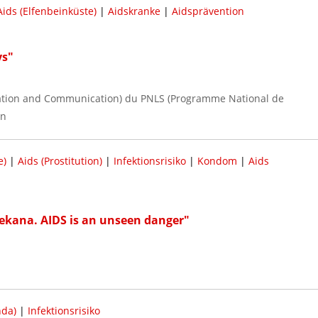
Aids (Elfenbeinküste)
|
Aidskranke
|
Aidsprävention
ys"
ucation and Communication) du PNLS (Programme National de
on
e)
|
Aids (Prostitution)
|
Infektionsrisiko
|
Kondom
|
Aids
nekana. AIDS is an unseen danger"
nda)
|
Infektionsrisiko