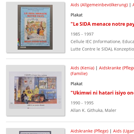
Aids (Allgemeinbevölkerung)
|
Plakat
"Le SIDA menace notre pa
1985 - 1997
Cellule IEC (Informatione, Ed
Lutte Contre le SIDA), Konzepti
Aids (Kenia)
|
Aidskranke (Pfleg
(Familie)
Plakat
"Ukimwi ni hatari isiyo o
1990 - 1995
Allan K. Githuka, Maler
Aidskranke (Pflege)
|
Aids (Uga