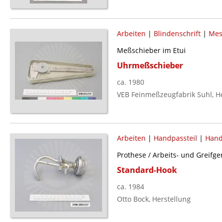
Arbeiten
|
Blindenschrift
|
Mes
Meßschieber im Etui
Uhrmeßschieber
ca. 1980
VEB Feinmeßzeugfabrik Suhl, H
Arbeiten
|
Handpassteil
|
Hand
Prothese / Arbeits- und Greifger
Standard-Hook
ca. 1984
Otto Bock, Herstellung