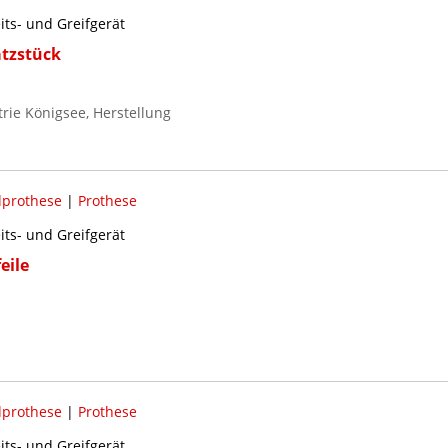
its- und Greifgerät
atzstück
rie Königsee, Herstellung
prothese
|
Prothese
its- und Greifgerät
eile
prothese
|
Prothese
its- und Greifgerät