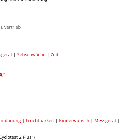
, Vertrieb
gerät
|
Sehschwäche
|
Zeit
A"
enplanung
|
Fruchtbarkeit
|
Kinderwunsch
|
Messgerät
|
yclotest 2 Plus")