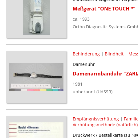
Meßgerät "ONE TOUCH™"
ca. 1993
Ortho Diagnostic Systems GmbH
Behinderung
|
Blindheit
|
Mess
Damenuhr
Damenarmbanduhr "ZARI
1981
unbekannt (UdSSR)
Empfängnisverhütung
|
Famili
Verhütungsmethode (natürlich)
Druckwerk / Bestellkarte (zu "®C