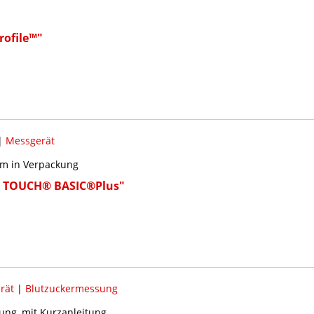
ofile™"
|
Messgerät
m in Verpackung
E TOUCH® BASIC®Plus"
rät
|
Blutzuckermessung
ung, mit Kurzanleitung