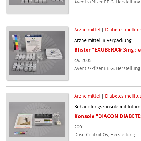
Aventis/Pfizer EEIG, Herstellung
Arzneimittel
|
Diabetes mellitu
Arzneimittel in Verpackung
Blister "EXUBERA® 3mg : ei
ca. 2005
Aventis/Pfizer EEIG, Herstellung
Arzneimittel
|
Diabetes mellitu
Behandlungskonsole mit Inform
Konsole "DIACON DIABET
2001
Dose Control Oy, Herstellung