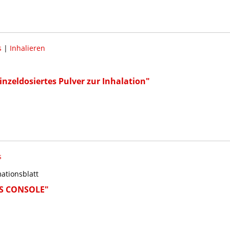
s
|
Inhalieren
nzeldosiertes Pulver zur Inhalation"
s
ationsblatt
ES CONSOLE"