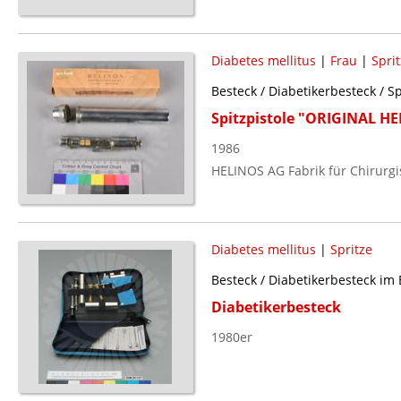
Diabetes mellitus
|
Frau
|
Spri
Besteck / Diabetikerbesteck / S
Spitzpistole "ORIGINAL H
1986
HELINOS AG Fabrik für Chirurgi
Diabetes mellitus
|
Spritze
Besteck / Diabetikerbesteck im 
Diabetikerbesteck
1980er